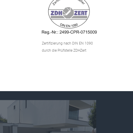
Zertifizierung nach DIN EN 1090
durch die Prüfstelle ZDHZert